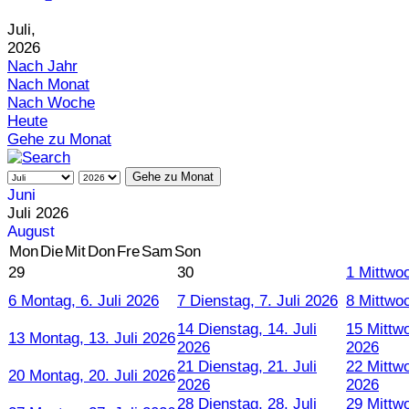
Juli,
2026
Nach Jahr
Nach Monat
Nach Woche
Heute
Gehe zu Monat
Gehe zu Monat
Juni
Juli 2026
August
Mon
Die
Mit
Don
Fre
Sam
Son
29
30
1
Mittwoc
6
Montag, 6. Juli 2026
7
Dienstag, 7. Juli 2026
8
Mittwoc
14
Dienstag, 14. Juli
15
Mittwo
13
Montag, 13. Juli 2026
2026
2026
21
Dienstag, 21. Juli
22
Mittwo
20
Montag, 20. Juli 2026
2026
2026
28
Dienstag, 28. Juli
29
Mittwo