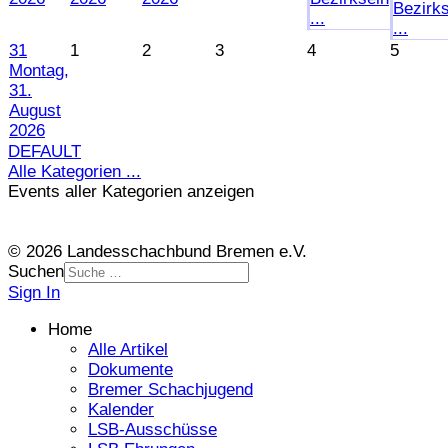
Bezirk
...
...
31
1
2
3
4
5
Montag,
31.
August
2026
DEFAULT
Alle Kategorien ...
Events aller Kategorien anzeigen
© 2026 Landesschachbund Bremen e.V.
Suchen
Sign In
Home
Alle Artikel
Dokumente
Bremer Schachjugend
Kalender
LSB-Ausschüsse