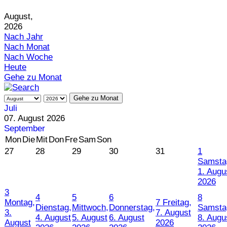
August,
2026
Nach Jahr
Nach Monat
Nach Woche
Heute
Gehe zu Monat
Gehe zu Monat
Juli
07. August 2026
September
Mon
Die
Mit
Don
Fre
Sam
Son
27
28
29
30
31
1
Samsta
1. Augu
2026
3
4
5
6
8
Montag,
7
Freitag,
Dienstag,
Mittwoch,
Donnerstag,
Samsta
3.
7. August
4. August
5. August
6. August
8. Augu
August
2026