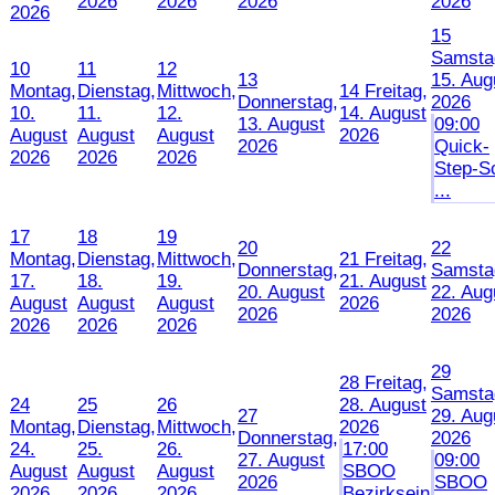
2026
2026
2026
2026
2026
15
Samsta
10
11
12
13
15. Aug
Montag,
Dienstag,
Mittwoch,
14
Freitag,
Donnerstag,
2026
10.
11.
12.
14. August
13. August
09:00
August
August
August
2026
2026
Quick-
2026
2026
2026
Step-S
...
17
18
19
20
22
Montag,
Dienstag,
Mittwoch,
21
Freitag,
Donnerstag,
Samsta
17.
18.
19.
21. August
20. August
22. Aug
August
August
August
2026
2026
2026
2026
2026
2026
29
28
Freitag,
Samsta
24
25
26
28. August
27
29. Aug
Montag,
Dienstag,
Mittwoch,
2026
Donnerstag,
2026
24.
25.
26.
17:00
27. August
09:00
August
August
August
SBOO
2026
SBOO
2026
2026
2026
Bezirksein