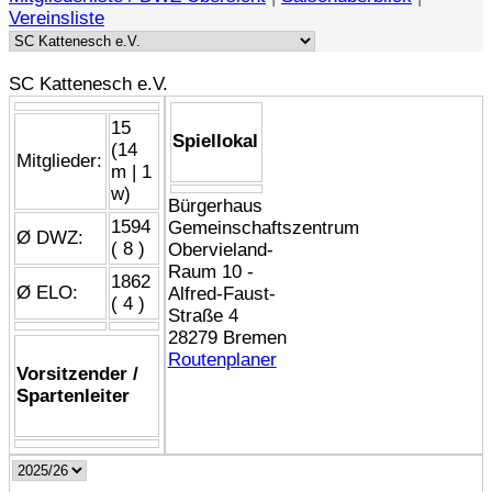
Vereinsliste
SC Kattenesch e.V.
15
Spiellokal
(14
Mitglieder:
m | 1
w)
Bürgerhaus
1594
Gemeinschaftszentrum
Ø DWZ:
( 8 )
Obervieland-
Raum 10 -
1862
Ø ELO:
Alfred-Faust-
( 4 )
Straße 4
28279 Bremen
Routenplaner
Vorsitzender /
Spartenleiter