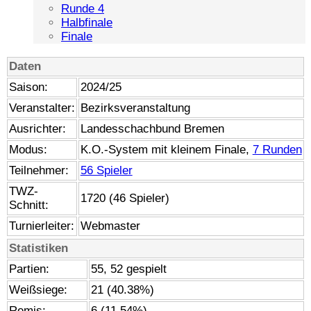
Runde 4
Halbfinale
Finale
Daten
Saison:
2024/25
Veranstalter:
Bezirksveranstaltung
Ausrichter:
Landesschachbund Bremen
Modus:
K.O.-System mit kleinem Finale,
7 Runden
Teilnehmer:
56 Spieler
TWZ-
1720 (46 Spieler)
Schnitt:
Turnierleiter:
Webmaster
Statistiken
Partien:
55, 52 gespielt
Weißsiege:
21 (40.38%)
Remis:
6 (11.54%)