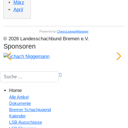
März
April
Powered by
ChessLeagueManager
© 2026 Landesschachbund Bremen e.V.
Sponsoren
Suchen
Home
Alle Artikel
Dokumente
Bremer Schachjugend
Kalender
LSB-Ausschüsse