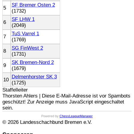
SF Bremer Osten 2
5
(1732)
SF LHW 1
6
(2049)
TuS Varrel 1
7
(1769)
SG FinWest 2
8
(1731)
SK Bremen-Nord 2
9
(1679)
Delmenhorster SK 3
10
(1725)
Staffelleiter
Thorsten Ahlers |
Diese E-Mail-Adresse ist vor Spambots
geschützt! Zur Anzeige muss JavaScript eingeschaltet
sein.
Powered by
ChessLeagueManager
© 2026 Landesschachbund Bremen e.V.