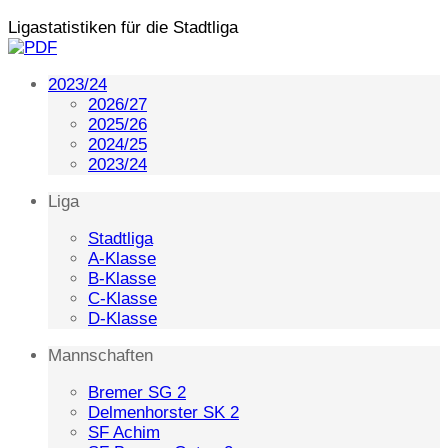
Ligastatistiken für die Stadtliga
2023/24
2026/27
2025/26
2024/25
2023/24
Liga
Stadtliga
A-Klasse
B-Klasse
C-Klasse
D-Klasse
Mannschaften
Bremer SG 2
Delmenhorster SK 2
SF Achim