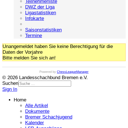
Teilnehmerliste
DWZ der Liga
Ligastatistiken
Infokarte
Saisonstatistiken
Termine
Unangemeldet haben Sie keine Berechtigung für die
Daten der Vorjahre
Bitte melden Sie sich an!
Powered by
ChessLeagueManager
© 2026 Landesschachbund Bremen e.V.
Suchen
Sign In
Home
Alle Artikel
Dokumente
Bremer Schachjugend
Kalender