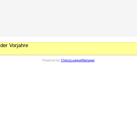
der Vorjahre
Powered by
ChessLeagueManager