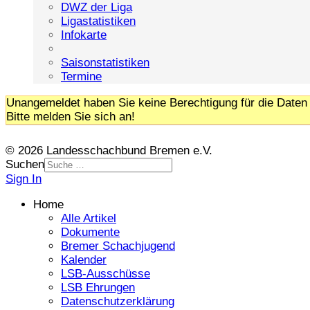
DWZ der Liga
Ligastatistiken
Infokarte
Saisonstatistiken
Termine
Unangemeldet haben Sie keine Berechtigung für die Daten 
Bitte melden Sie sich an!
© 2026 Landesschachbund Bremen e.V.
Suchen
Sign In
Home
Alle Artikel
Dokumente
Bremer Schachjugend
Kalender
LSB-Ausschüsse
LSB Ehrungen
Datenschutzerklärung