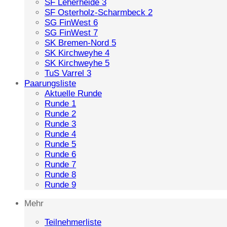
SF Leherheide 3
SF Osterholz-Scharmbeck 2
SG FinWest 6
SG FinWest 7
SK Bremen-Nord 5
SK Kirchweyhe 4
SK Kirchweyhe 5
TuS Varrel 3
Paarungsliste
Aktuelle Runde
Runde 1
Runde 2
Runde 3
Runde 4
Runde 5
Runde 6
Runde 7
Runde 8
Runde 9
Mehr
Teilnehmerliste