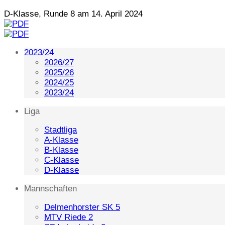
D-Klasse, Runde 8 am 14. April 2024
2023/24
2026/27
2025/26
2024/25
2023/24
Liga
Stadtliga
A-Klasse
B-Klasse
C-Klasse
D-Klasse
Mannschaften
Delmenhorster SK 5
MTV Riede 2