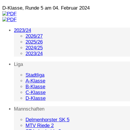
D-Klasse, Runde 5 am 04. Februar 2024
2023/24
2026/27
2025/26
2024/25
2023/24
Liga
Stadtliga
A-Klasse
B-Klasse
C-Klasse
D-Klasse
Mannschaften
Delmenhorster SK 5
MTV Riede 2