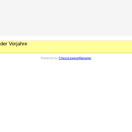
der Vorjahre
Powered by
ChessLeagueManager