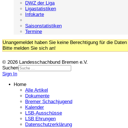
DWZ der Liga
Ligastatistiken
Infokarte
Saisonstatistiken
Termine
Unangemeldet haben Sie keine Berechtigung für die Daten 
Bitte melden Sie sich an!
© 2026 Landesschachbund Bremen e.V.
Suchen
Sign In
Home
Alle Artikel
Dokumente
Bremer Schachjugend
Kalender
LSB-Ausschüsse
LSB Ehrungen
Datenschutzerklärung