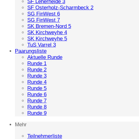
SF Leherheide 3
SF Osterholz-Scharmbeck 2
SG FinWest 6
SG FinWest 7
SK Bremen-Nord 5
SK Kirchweyhe 4
SK Kirchweyhe 5
TuS Varrel 3
Paarungsliste
Aktuelle Runde
Runde 1
Runde 2
Runde 3
Runde 4
Runde 5
Runde 6
Runde 7
Runde 8
Runde 9
Mehr
Teilnehmerliste