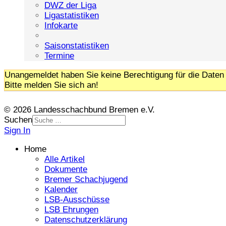
DWZ der Liga
Ligastatistiken
Infokarte
Saisonstatistiken
Termine
Unangemeldet haben Sie keine Berechtigung für die Daten 
Bitte melden Sie sich an!
© 2026 Landesschachbund Bremen e.V.
Suchen
Sign In
Home
Alle Artikel
Dokumente
Bremer Schachjugend
Kalender
LSB-Ausschüsse
LSB Ehrungen
Datenschutzerklärung