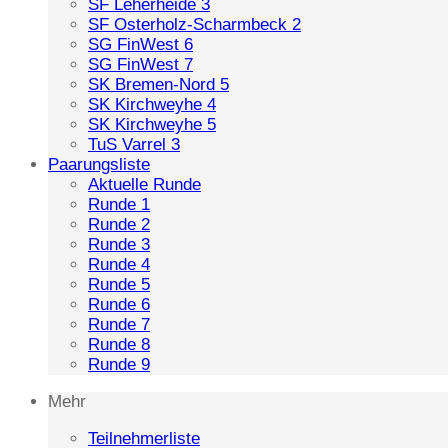
SF Leherheide 3
SF Osterholz-Scharmbeck 2
SG FinWest 6
SG FinWest 7
SK Bremen-Nord 5
SK Kirchweyhe 4
SK Kirchweyhe 5
TuS Varrel 3
Paarungsliste
Aktuelle Runde
Runde 1
Runde 2
Runde 3
Runde 4
Runde 5
Runde 6
Runde 7
Runde 8
Runde 9
Mehr
Teilnehmerliste