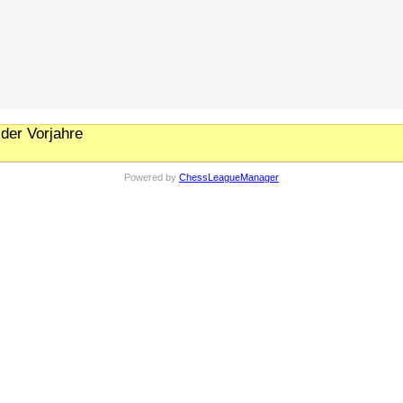
der Vorjahre
Powered by
ChessLeagueManager