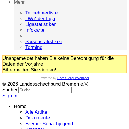
Mehr
Teilnehmerliste
DWZ der Liga
Ligastatistiken
Infokarte
Saisonstatistiken
Termine
Unangemeldet haben Sie keine Berechtigung für die
Daten der Vorjahre
Bitte melden Sie sich an!
Powered by
ChessLeagueManager
© 2026 Landesschachbund Bremen e.V.
Suchen
Sign In
Home
Alle Artikel
Dokumente
Bremer Schachjugend