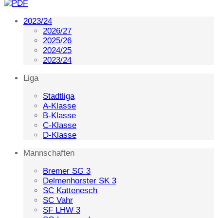
2023/24
2026/27
2025/26
2024/25
2023/24
Liga
Stadtliga
A-Klasse
B-Klasse
C-Klasse
D-Klasse
Mannschaften
Bremer SG 3
Delmenhorster SK 3
SC Kattenesch
SC Vahr
SF LHW 3