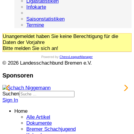
Ligastatistiken
Infokarte
Saisonstatistiken
Termine
Unangemeldet haben Sie keine Berechtigung für die
Daten der Vorjahre
Bitte melden Sie sich an!
Powered by
ChessLeagueManager
© 2026 Landesschachbund Bremen e.V.
Sponsoren
Suchen
Sign In
Home
Alle Artikel
Dokumente
Bremer Schachjugend