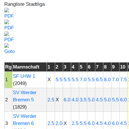
Rangliste Stadtliga
Rg
Mannschaft
1
2
3
4
5
6
7
8
9
10
SF LHW 1
1
X
5.5
5.5
5.5
7.0
5.5
6.5
8.0
7.0
7.5
(2049)
SV Werder
2
Bremen 5
2.5
X
6.0
4.0
3.5
5.0
4.5
5.0
5.5
6.0
(1829)
SV Werder
3
Bremen 6
2.5
2.0
X
2.5
5.5
6.0
4.5
4.0
6.0
4.5