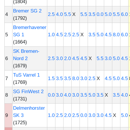
(1804)
Bremer SG 2
4
2.5
4.0
5.5
X
5.5
3.5
0.0
5.0
5.5
6.0
(1792)
Bremerhavener
5
SG 1
1.0
4.5
2.5
2.5
X
3.5
5.0
4.5
8.0
6.0
(1664)
SK Bremen-
6
Nord 2
2.5
3.0
2.0
4.5
4.5
X
5.5
3.0
5.0
4.5
(1679)
TuS Varrel 1
7
1.5
3.5
3.5
8.0
3.0
2.5
X
4.5
5.0
4.5
(1769)
SG FinWest 2
8
0.0
3.0
4.0
3.0
3.5
5.0
3.5
X
3.5
4.0
(1731)
Delmenhorster
9
SK 3
1.0
2.5
2.0
2.5
0.0
3.0
3.0
4.5
X
5.0
(1725)