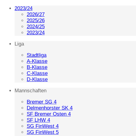
2023/24
2026/27
2025/26
2024/25
2023/24
Liga
Stadtliga
A-Klasse
B-Klasse
C-Klasse
D-Klasse
Mannschaften
Bremer SG 4
Delmenhorster SK 4
SF Bremer Osten 4
SF LHW 4
SG FinWest 4
SG FinWest 5