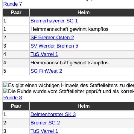
Runde 7
Paar
Heim
1
Bremerhavener SG 1
1
Heimmannschaft gewinnt kampflos
2
SF Bremer Osten 2
3
SV Werder Bremen 5
4
TuS Varrel 1
4
Heimmannschaft gewinnt kampflos
5
SG FinWest 2
Runde 8
Paar
Heim
1
Delmenhorster SK 3
2
Bremer SG 2
3
TuS Varrel 1