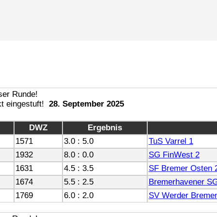
28. September 2025
DWZ
Ergebnis
1571
3.0 : 5.0
TuS Varrel 1
1932
8.0 : 0.0
SG FinWest 2
1631
4.5 : 3.5
SF Bremer Osten 
1674
5.5 : 2.5
Bremerhavener SG
1769
6.0 : 2.0
SV Werder Breme