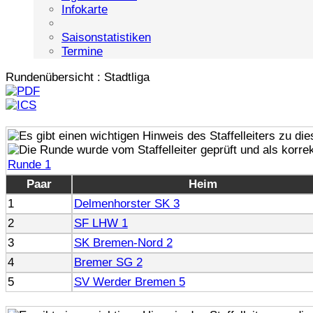
Infokarte
Saisonstatistiken
Termine
Rundenübersicht : Stadtliga
Runde 1
Paar
Heim
1
Delmenhorster SK 3
2
SF LHW 1
3
SK Bremen-Nord 2
4
Bremer SG 2
5
SV Werder Bremen 5