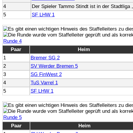
4
Der Spieler Tammo Stindt ist in der Stadtliga
5
SF LHW 1
Runde 4
Paar
Heim
1
Bremer SG 2
2
SV Werder Bremen 5
3
SG FinWest 2
4
TuS Varrel 1
5
SF LHW 1
Runde 5
Paar
Heim