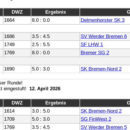
DWZ
Ergebnis
G
1664
8.0 : 0.0
Delmenhorster SK 3
1686
3.5 : 4.5
SV Werder Bremen 6
1749
2.5 : 5.5
SF LHW 1
1769
8.0 : 0.0
Bremer SG 2
1690
5.0 : 3.0
SK Bremen-Nord 2
12. April 2026
DWZ
Ergebnis
G
1614
3.0 : 5.0
SK Bremen-Nord 2
1709
5.0 : 3.0
SG FinWest 2
1769
3.5 : 4.5
SV Werder Bremen 5