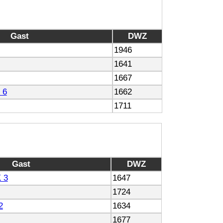
Gast
DWZ
1946
1641
1667
 6
1662
1711
Gast
DWZ
 3
1647
1724
2
1634
1677