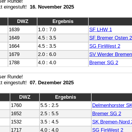
16. November 2025
DWZ
Ergebnis
1639
1.0 : 7.0
SF LHW 1
1649
4.5 : 3.5
SF Bremer Osten 2
1664
4.5 : 3.5
SG FinWest 2
1679
2.0 : 6.0
SV Werder Bremen
1788
4.0 : 4.0
Bremer SG 2
07. Dezember 2025
DWZ
Ergebnis
1760
5.5 : 2.5
Delmenhorster SK
1652
2.5 : 5.5
Bremer SG 2
1532
3.5 : 4.5
SK Bremen-Nord 
1717
4.0 : 4.0
SG FinWest 2