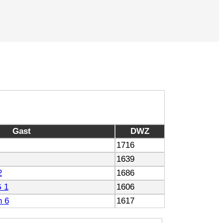
Gast
DWZ
1716
1639
2
1686
 1
1606
n 6
1617