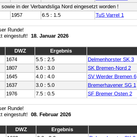
 , sowie in der Verbandsliga Nord eingesetzt worden !
1957
6.5 : 1.5
TuS Varrel 1
18. Januar 2026
DWZ
Ergebnis
1674
5.5 : 2.5
Delmenhorster SK 3
1807
5.0 : 3.0
SK Bremen-Nord 2
1645
4.0 : 4.0
SV Werder Bremen 6
1637
3.0 : 5.0
Bremerhavener SG 1
1976
7.5 : 0.5
SF Bremer Osten 2
08. Februar 2026
DWZ
Ergebnis