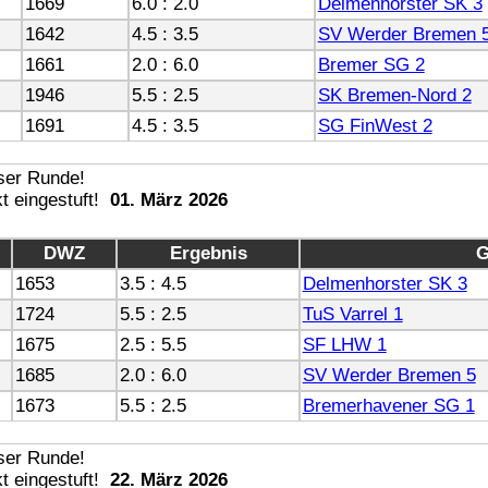
1669
6.0 : 2.0
Delmenhorster SK 3
1642
4.5 : 3.5
SV Werder Bremen 
1661
2.0 : 6.0
Bremer SG 2
1946
5.5 : 2.5
SK Bremen-Nord 2
1691
4.5 : 3.5
SG FinWest 2
01. März 2026
DWZ
Ergebnis
G
1653
3.5 : 4.5
Delmenhorster SK 3
1724
5.5 : 2.5
TuS Varrel 1
1675
2.5 : 5.5
SF LHW 1
1685
2.0 : 6.0
SV Werder Bremen 5
1673
5.5 : 2.5
Bremerhavener SG 1
22. März 2026