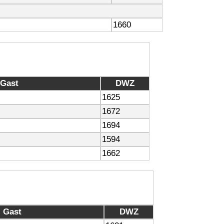
1660
Gast
DWZ
1625
1672
1694
1594
1662
Gast
DWZ