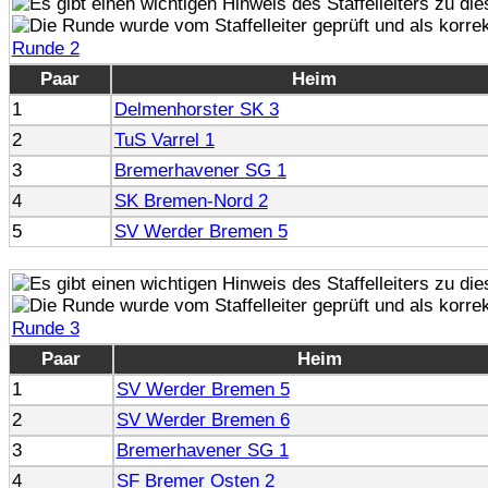
Runde 2
Paar
Heim
1
Delmenhorster SK 3
2
TuS Varrel 1
3
Bremerhavener SG 1
4
SK Bremen-Nord 2
5
SV Werder Bremen 5
Runde 3
Paar
Heim
1
SV Werder Bremen 5
2
SV Werder Bremen 6
3
Bremerhavener SG 1
4
SF Bremer Osten 2