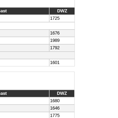
ast
DWZ
1725
1676
1989
1792
1601
ast
DWZ
1680
1646
1775