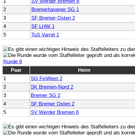
1
SV Werder Bremen 6
2
Bremerhavener SG 1
3
SF Bremer Osten 2
4
SF LHW 1
5
TuS Varrel 1
Runde 6
Paar
Heim
1
SG FinWest 2
2
SK Bremen-Nord 2
3
Bremer SG 2
4
SF Bremer Osten 2
5
SV Werder Bremen 6