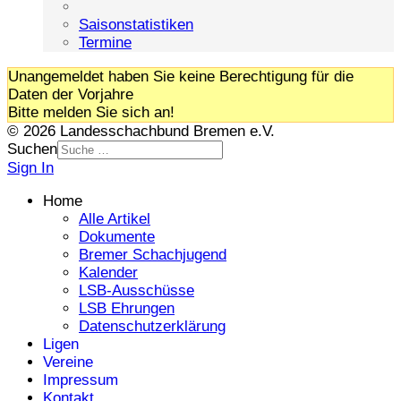
Saisonstatistiken
Termine
Unangemeldet haben Sie keine Berechtigung für die
Daten der Vorjahre
Bitte melden Sie sich an!
© 2026 Landesschachbund Bremen e.V.
Suchen
Sign In
Home
Alle Artikel
Dokumente
Bremer Schachjugend
Kalender
LSB-Ausschüsse
LSB Ehrungen
Datenschutzerklärung
Ligen
Vereine
Impressum
Kontakt