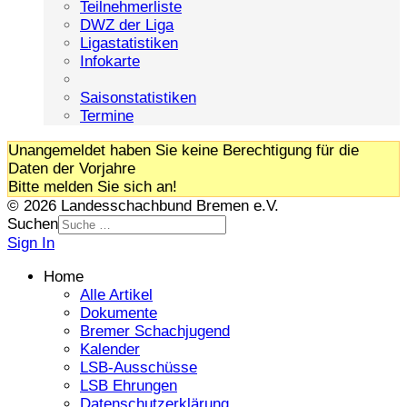
Teilnehmerliste
DWZ der Liga
Ligastatistiken
Infokarte
Saisonstatistiken
Termine
Unangemeldet haben Sie keine Berechtigung für die
Daten der Vorjahre
Bitte melden Sie sich an!
© 2026 Landesschachbund Bremen e.V.
Suchen
Sign In
Home
Alle Artikel
Dokumente
Bremer Schachjugend
Kalender
LSB-Ausschüsse
LSB Ehrungen
Datenschutzerklärung