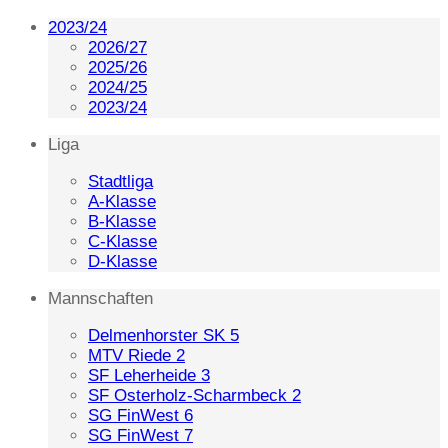
2023/24
2026/27
2025/26
2024/25
2023/24
Liga
Stadtliga
A-Klasse
B-Klasse
C-Klasse
D-Klasse
Mannschaften
Delmenhorster SK 5
MTV Riede 2
SF Leherheide 3
SF Osterholz-Scharmbeck 2
SG FinWest 6
SG FinWest 7