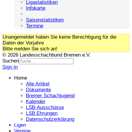
Ligastatistiken
Infokarte
Saisonstatistiken
Termine
Unangemeldet haben Sie keine Berechtigung für die
Daten der Vorjahre
Bitte melden Sie sich an!
© 2026 Landesschachbund Bremen e.V.
Suchen
Sign In
Home
Alle Artikel
Dokumente
Bremer Schachjugend
Kalender
LSB-Ausschüsse
LSB Ehrungen
Datenschutzerklärung
Ligen
Vereine