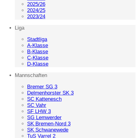
2025/26
2024/25
2023/24
Liga
Stadtliga
A-Klasse
B-Klasse
C-Klasse
D-Klasse
Mannschaften
Bremer SG 3
Delmenhorster SK 3
SC Kattenesch
SC Vahr
SF LHW 3
SG Lemwerder
SK Bremen-Nord 3
SK Schwanewede
TuS Varrel 2