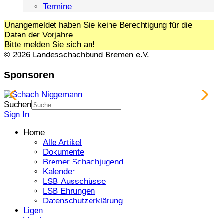
Termine
Unangemeldet haben Sie keine Berechtigung für die
Daten der Vorjahre
Bitte melden Sie sich an!
© 2026 Landesschachbund Bremen e.V.
Sponsoren
Suchen
Sign In
Home
Alle Artikel
Dokumente
Bremer Schachjugend
Kalender
LSB-Ausschüsse
LSB Ehrungen
Datenschutzerklärung
Ligen