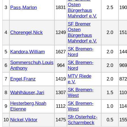
Osten
3
Pass,Marlon
1831
2.5
190
Bürgerhaus
Mahndorf e.V.
SF Bremer
Osten
4
Chorengel,Nick
1249
2.0
151
Bürgerhaus
Mahndorf e.V.
SK Bremen-
5
Kandora,William
1627
2.0
144
Nord
Sommerschuh,Louis
SK Bremen-
6
964
2.0
969
Anthony
Nord
MTV Riede
7
Engel,Franz
1419
2.0
872
e.V.
SK Bremen-
8
Wahlhäuser,Jari
1307
1.5
110
West
Hesterberg,Noah
SK Bremen-
9
1112
1.0
114
Etienne
West
Sfr.Osterholz-
10
Nickel,Viktor
1475
0.5
155
Scharmbeck