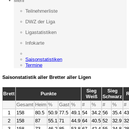
Mehr
Teilnehmerliste
DWZ der Liga
Ligastatistiken
Infokarte
Saisonstatistiken
Termine
Saisonstatistik aller Bretter aller Ligen
Sieg
Sieg
Brett
Punkte
R
Weiß
Schwarz
Gesamt
Heim
%
Gast
%
#
%
#
%
#
1
158
80.5
50.9
77.5
49.1
54
34.2
56
35.4
43
2
158
87
55.1
71
44.9
64
40.5
52
32.9
32
3
158
73
46.2
85
53.8
67
42.4
55
34.8
28