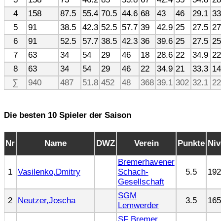
4
158
87.5
55.4
70.5
44.6
68
43
46
29.1
33
5
91
38.5
42.3
52.5
57.7
39
42.9
25
27.5
27
6
91
52.5
57.7
38.5
42.3
36
39.6
25
27.5
25
7
63
34
54
29
46
18
28.6
22
34.9
22
8
63
34
54
29
46
22
34.9
21
33.3
14
∑
940
487
51.8
452
48
368
39.1
302
32.1
22
Die besten 10 Spieler der Saison
Nr
Name
DWZ
Verein
Punkte
Niv
Bremerhavener
1
Vasilenko,Dmitry
Schach-
5.5
192
Gesellschaft
SGM
2
Neutzer,Joscha
3.5
165
Lemwerder
SF Bremer