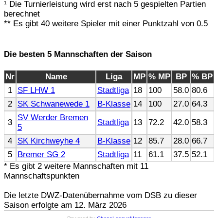
¹ Die Turnierleistung wird erst nach 5 gespielten Partien
berechnet
** Es gibt 40 weitere Spieler mit einer Punktzahl von 0.5
Die besten 5 Mannschaften der Saison
Nr
Name
Liga
MP
% MP
BP
% BP
1
SF LHW 1
Stadtliga
18
100
58.0
80.6
2
SK Schwanewede 1
B-Klasse
14
100
27.0
64.3
SV Werder Bremen
3
Stadtliga
13
72.2
42.0
58.3
5
4
SK Kirchweyhe 4
B-Klasse
12
85.7
28.0
66.7
5
Bremer SG 2
Stadtliga
11
61.1
37.5
52.1
* Es gibt 2 weitere Mannschaften mit 11
Mannschaftspunkten
Die letzte DWZ-Datenübernahme vom DSB zu dieser
Saison erfolgte am 12. März 2026