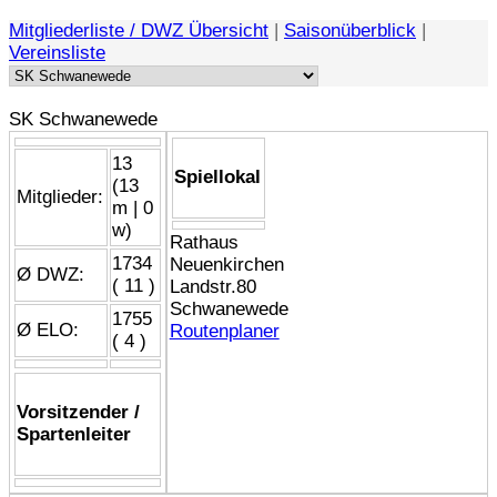
Mitgliederliste / DWZ Übersicht
|
Saisonüberblick
|
Vereinsliste
SK Schwanewede
13
Spiellokal
(13
Mitglieder:
m | 0
w)
Rathaus
1734
Neuenkirchen
Ø DWZ:
( 11 )
Landstr.80
Schwanewede
1755
Ø ELO:
Routenplaner
( 4 )
Vorsitzender /
Spartenleiter