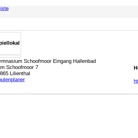
iste
piellokal
mnasium Schoofmoor Eingang Hallenbad
m Schoofmoor 7
H
865 Lilienthal
utenplaner
ht