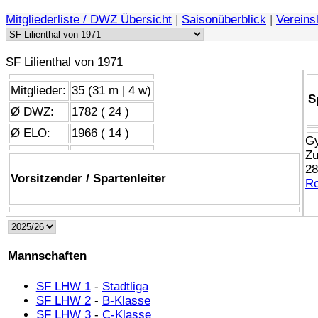
Mitgliederliste / DWZ Übersicht
|
Saisonüberblick
|
Vereinsl
SF Lilienthal von 1971
Mitglieder:
35 (31 m | 4 w)
S
Ø DWZ:
1782 ( 24 )
Ø ELO:
1966 ( 14 )
Gy
Zu
28
Vorsitzender / Spartenleiter
Ro
Mannschaften
SF LHW 1
-
Stadtliga
SF LHW 2
-
B-Klasse
SF LHW 3
-
C-Klasse