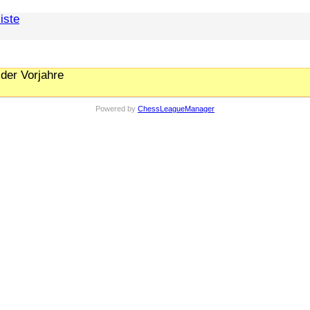
iste
der Vorjahre
Powered by
ChessLeagueManager