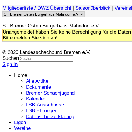
Mitgliederliste / DWZ Übersicht
|
Saisonüberblick
|
Vereinsl
SF Bremer Osten Bürgerhaus Mahndorf e.V.
Unangemeldet haben Sie keine Berechtigung für die Daten 
Bitte melden Sie sich an!
© 2026 Landesschachbund Bremen e.V.
Suchen
Sign In
Home
Alle Artikel
Dokumente
Bremer Schachjugend
Kalender
LSB-Ausschüsse
LSB Ehrungen
Datenschutzerklärung
Ligen
Vereine