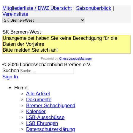
Mitgliederliste / DWZ Übersicht
|
Saisonüberblick
|
Vereinsliste
SK Bremen-West
Unangemeldet haben Sie keine Berechtigung für die
Daten der Vorjahre
Bitte melden Sie sich an!
Powered by
ChessLeagueManager
© 2026 Landesschachbund Bremen e.V.
Suchen
Sign In
Home
Alle Artikel
Dokumente
Bremer Schachjugend
Kalender
LSB-Ausschüsse
LSB Ehrungen
Datenschutzerklärung