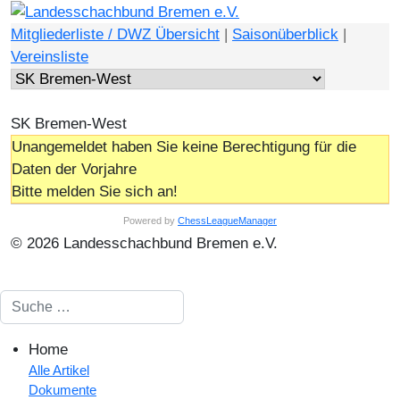
Mitgliederliste / DWZ Übersicht
|
Saisonüberblick
|
Vereinsliste
SK Bremen-West
Unangemeldet haben Sie keine Berechtigung für die
Daten der Vorjahre
Bitte melden Sie sich an!
Powered by
ChessLeagueManager
© 2026 Landesschachbund Bremen e.V.
Suchen
Home
Alle Artikel
Dokumente