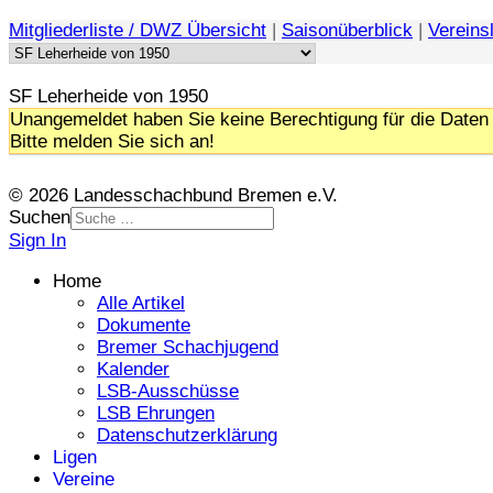
Mitgliederliste / DWZ Übersicht
|
Saisonüberblick
|
Vereinsl
SF Leherheide von 1950
Unangemeldet haben Sie keine Berechtigung für die Daten 
Bitte melden Sie sich an!
© 2026 Landesschachbund Bremen e.V.
Suchen
Sign In
Home
Alle Artikel
Dokumente
Bremer Schachjugend
Kalender
LSB-Ausschüsse
LSB Ehrungen
Datenschutzerklärung
Ligen
Vereine