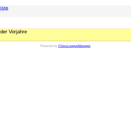
iste
der Vorjahre
Powered by
ChessLeagueManager