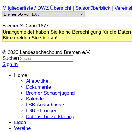
Mitgliederliste / DWZ Übersicht
|
Saisonüberblick
|
Vereinsl
Bremer SG von 1877
Unangemeldet haben Sie keine Berechtigung für die Daten 
Bitte melden Sie sich an!
© 2026 Landesschachbund Bremen e.V.
Suchen
Sign In
Home
Alle Artikel
Dokumente
Bremer Schachjugend
Kalender
LSB-Ausschüsse
LSB Ehrungen
Datenschutzerklärung
Ligen
Vereine