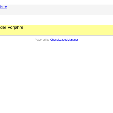
iste
der Vorjahre
Powered by
ChessLeagueManager