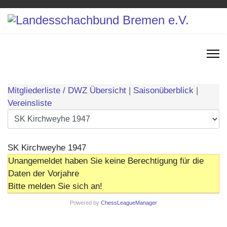
Mitgliederliste / DWZ Übersicht
|
Saisonüberblick
|
Vereinsliste
SK Kirchweyhe 1947
Unangemeldet haben Sie keine Berechtigung für die
Daten der Vorjahre
Bitte melden Sie sich an!
Powered by
ChessLeagueManager