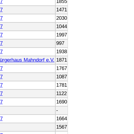
7
1855
7
1471
7
2030
7
1044
7
1997
7
997
7
1938
ürgerhaus Mahndorf e.V.
1871
7
1767
7
1087
7
1781
7
1122
7
1690
-
7
1664
1567