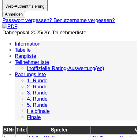
Web-Authentifizierung
Anmelden
Passwort vergessen?
Benutzername vergessen?
Dähnepokal 2025/26: Teilnehmerliste
Information
Tabelle
Rangliste
Teilnehmerliste
Inoffizielle Rating-Auswertung(en)
Paarungsliste
1. Runde
2. Runde
3. Runde
4. Runde
5. Runde
Halbfinale
Finale
StNr
Titel
Spieler