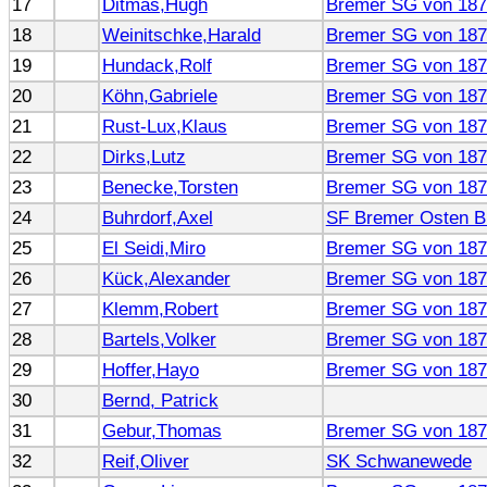
17
Ditmas,Hugh
Bremer SG von 187
18
Weinitschke,Harald
Bremer SG von 187
19
Hundack,Rolf
Bremer SG von 187
20
Köhn,Gabriele
Bremer SG von 187
21
Rust-Lux,Klaus
Bremer SG von 187
22
Dirks,Lutz
Bremer SG von 187
23
Benecke,Torsten
Bremer SG von 187
24
Buhrdorf,Axel
SF Bremer Osten B
25
El Seidi,Miro
Bremer SG von 187
26
Kück,Alexander
Bremer SG von 187
27
Klemm,Robert
Bremer SG von 187
28
Bartels,Volker
Bremer SG von 187
29
Hoffer,Hayo
Bremer SG von 187
30
Bernd, Patrick
31
Gebur,Thomas
Bremer SG von 187
32
Reif,Oliver
SK Schwanewede