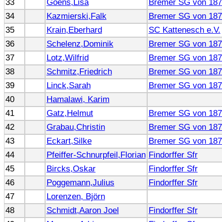
33
Goens,Lisa
Bremer SG von 187
34
Kazmierski,Falk
Bremer SG von 187
35
Krain,Eberhard
SC Kattenesch e.V.
36
Schelenz,Dominik
Bremer SG von 187
37
Lotz,Wilfrid
Bremer SG von 187
38
Schmitz,Friedrich
Bremer SG von 187
39
Linck,Sarah
Bremer SG von 187
40
Hamalawi, Karim
41
Gatz,Helmut
Bremer SG von 187
42
Grabau,Christin
Bremer SG von 187
43
Eckart,Silke
Bremer SG von 187
44
Pfeiffer-Schnurpfeil,Florian
Findorffer Sfr
45
Bircks,Oskar
Findorffer Sfr
46
Poggemann,Julius
Findorffer Sfr
47
Lorenzen, Björn
48
Schmidt,Aaron Joel
Findorffer Sfr