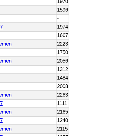
1970
1596
-
7
1974
1667
remen
2223
1750
remen
2056
1312
1484
2008
remen
2263
7
1111
remen
2165
7
1240
remen
2115