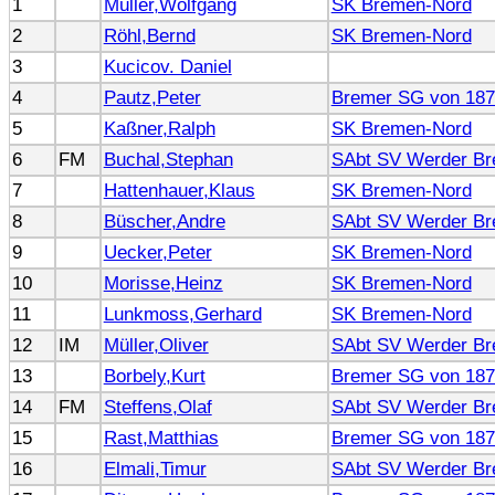
1
Müller,Wolfgang
SK Bremen-Nord
2
Röhl,Bernd
SK Bremen-Nord
3
Kucicov. Daniel
4
Pautz,Peter
Bremer SG von 187
5
Kaßner,Ralph
SK Bremen-Nord
6
FM
Buchal,Stephan
SAbt SV Werder B
7
Hattenhauer,Klaus
SK Bremen-Nord
8
Büscher,Andre
SAbt SV Werder B
9
Uecker,Peter
SK Bremen-Nord
10
Morisse,Heinz
SK Bremen-Nord
11
Lunkmoss,Gerhard
SK Bremen-Nord
12
IM
Müller,Oliver
SAbt SV Werder B
13
Borbely,Kurt
Bremer SG von 187
14
FM
Steffens,Olaf
SAbt SV Werder B
15
Rast,Matthias
Bremer SG von 187
16
Elmali,Timur
SAbt SV Werder B