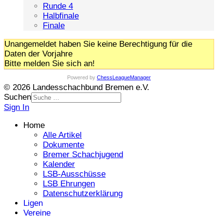
Runde 4
Halbfinale
Finale
Unangemeldet haben Sie keine Berechtigung für die
Daten der Vorjahre
Bitte melden Sie sich an!
Powered by
ChessLeagueManager
© 2026 Landesschachbund Bremen e.V.
Suchen
Sign In
Home
Alle Artikel
Dokumente
Bremer Schachjugend
Kalender
LSB-Ausschüsse
LSB Ehrungen
Datenschutzerklärung
Ligen
Vereine