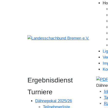
Ho
Li
Ve
Im
Ko
Ergebnisdienst
Dähne
Turniere
In
Ta
Dähnepokal 2025/26
Ra
Teilnehmerliste