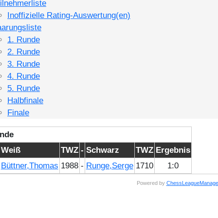
ilnehmerliste
Inoffizielle Rating-Auswertung(en)
arungsliste
1. Runde
2. Runde
3. Runde
4. Runde
5. Runde
Halbfinale
Finale
unde
Weiß
TWZ
-
Schwarz
TWZ
Ergebnis
Büttner,Thomas
1988
-
Runge,Serge
1710
1:0
Powered by
ChessLeagueManage