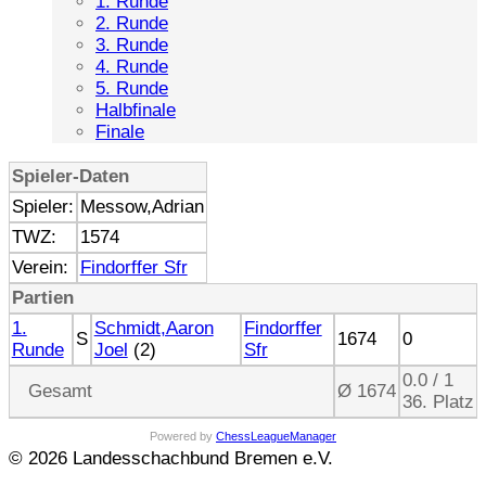
1. Runde
2. Runde
3. Runde
4. Runde
5. Runde
Halbfinale
Finale
Spieler-Daten
Spieler:
Messow,Adrian
TWZ:
1574
Verein:
Findorffer Sfr
Partien
1.
Schmidt,Aaron
Findorffer
S
1674
0
Runde
Joel
(2)
Sfr
0.0 / 1
Gesamt
Ø 1674
36. Platz
Powered by
ChessLeagueManager
© 2026 Landesschachbund Bremen e.V.