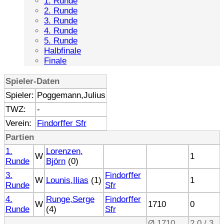
1. Runde
2. Runde
3. Runde
4. Runde
5. Runde
Halbfinale
Finale
Spieler-Daten
Spieler:
Poggemann,Julius
TWZ:
-
Verein:
Findorffer Sfr
Partien
1.
Lorenzen,
W
1
Runde
Björn
(0)
3.
Findorffer
W
Lounis,Ilias
(1)
1
Runde
Sfr
4.
Runge,Serge
Findorffer
W
1710
0
Runde
(4)
Sfr
Ø 1710
2.0 / 3