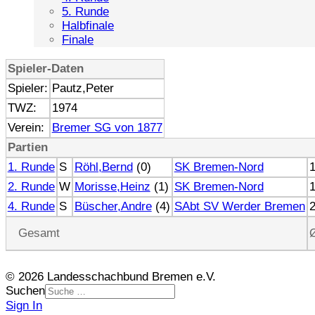
5. Runde
Halbfinale
Finale
Spieler-Daten
Spieler:
Pautz,Peter
TWZ:
1974
Verein:
Bremer SG von 1877
Partien
1. Runde
S
Röhl,Bernd
(0)
SK Bremen-Nord
2. Runde
W
Morisse,Heinz
(1)
SK Bremen-Nord
4. Runde
S
Büscher,Andre
(4)
SAbt SV Werder Bremen
Gesamt
© 2026 Landesschachbund Bremen e.V.
Suchen
Sign In