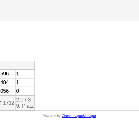
1596
1
1484
1
2056
0
2.0 / 3
Ø 1712
9. Platz
Powered by
ChessLeagueManager