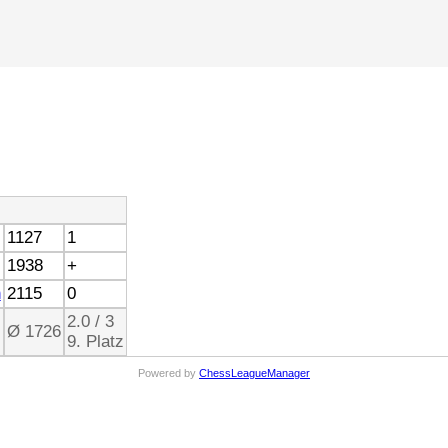
1127
1
1938
+
n
2115
0
2.0 / 3
Ø 1726
9. Platz
Powered by
ChessLeagueManager