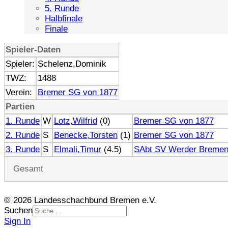
5. Runde
Halbfinale
Finale
Spieler-Daten
Spieler:
Schelenz,Dominik
TWZ:
1488
Verein:
Bremer SG von 1877
Partien
1. Runde
W
Lotz,Wilfrid
(0)
Bremer SG von 1877
2. Runde
S
Benecke,Torsten
(1)
Bremer SG von 1877
3. Runde
S
Elmali,Timur
(4.5)
SAbt SV Werder Breme
Gesamt
© 2026 Landesschachbund Bremen e.V.
Suchen
Sign In