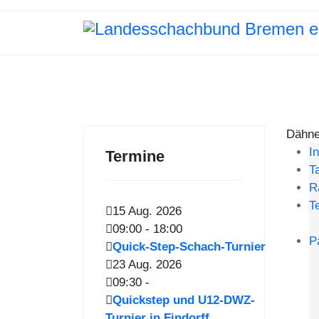
Dähne
I
Termine
T
R
T
15 Aug. 2026
09:00
-
18:00
P
Quick-Step-Schach-Turnier
23 Aug. 2026
09:30
-
Quickstep und U12-DWZ-
Turnier in Findorff