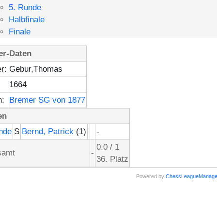
5. Runde
Halbfinale
Finale
er-Daten
r:
Gebur,Thomas
1664
n:
Bremer SG von 1877
en
nde
S
Bernd, Patrick
(1)
-
0.0 / 1
amt
-
36. Platz
Powered by
ChessLeagueManage