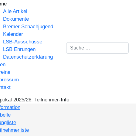
me
Alle Artikel
Dokumente
Bremer Schachjugend
Kalender
LSB-Ausschüsse
Suchen
LSB Ehrungen
Datenschutzerklärung
gen
reine
pressum
ntakt
okal 2025/26: Teilnehmer-Info
formation
belle
ngliste
ilnehmerliste