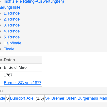
Inoffizielle Rating-Auswertung(en)
arungsliste
1. Runde
2. Runde
3. Runde
4. Runde
5. Runde
Halbfinale
Finale
er-Daten
r:
El Seidi,Miro
1767
:
Bremer SG von 1877
en
nde
S
Buhrdorf,Axel
(1.5)
SF Bremer Osten Bürgerhaus Mahn