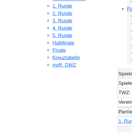
1. Runde
Pa
2. Runde
3. Runde
4. Runde
5. Runde
Halbfinale
Finale
Kreuztabelle
inoff. DWZ
Spiel
Spiele
TWZ:
Verein
Parti
1. Ru