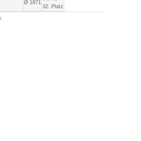
Ø 1871
32. Platz
r