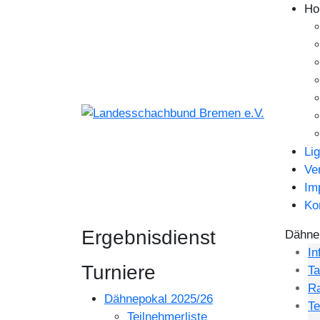
Ho
Li
Ve
Im
Ko
Ergebnisdienst
Dähnep
In
Turniere
Ta
Ra
Dähnepokal 2025/26
Te
Teilnehmerliste