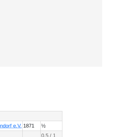
dorf e.V.
1871
½
0.5 / 1