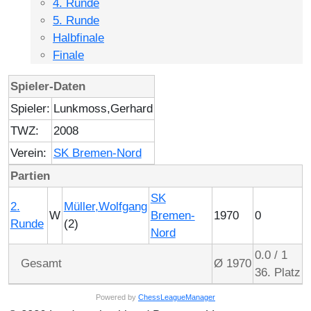
4. Runde
5. Runde
Halbfinale
Finale
Spieler-Daten
Spieler:
Lunkmoss,Gerhard
TWZ:
2008
Verein:
SK Bremen-Nord
Partien
SK
2.
Müller,Wolfgang
W
Bremen-
1970
0
Runde
(2)
Nord
0.0 / 1
Gesamt
Ø 1970
36. Platz
Powered by
ChessLeagueManager