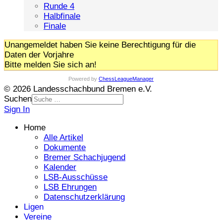
Runde 4
Halbfinale
Finale
Unangemeldet haben Sie keine Berechtigung für die
Daten der Vorjahre
Bitte melden Sie sich an!
Powered by
ChessLeagueManager
© 2026 Landesschachbund Bremen e.V.
Suchen
Sign In
Home
Alle Artikel
Dokumente
Bremer Schachjugend
Kalender
LSB-Ausschüsse
LSB Ehrungen
Datenschutzerklärung
Ligen
Vereine