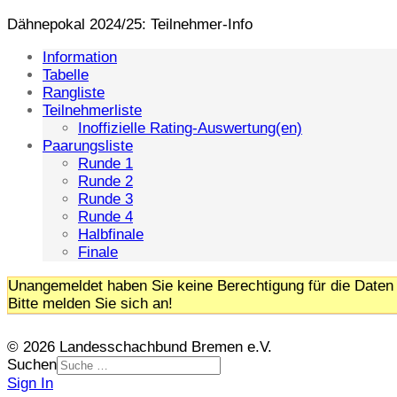
Dähnepokal 2024/25: Teilnehmer-Info
Information
Tabelle
Rangliste
Teilnehmerliste
Inoffizielle Rating-Auswertung(en)
Paarungsliste
Runde 1
Runde 2
Runde 3
Runde 4
Halbfinale
Finale
Unangemeldet haben Sie keine Berechtigung für die Daten 
Bitte melden Sie sich an!
© 2026 Landesschachbund Bremen e.V.
Suchen
Sign In