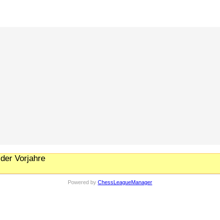
der Vorjahre
Powered by
ChessLeagueManager