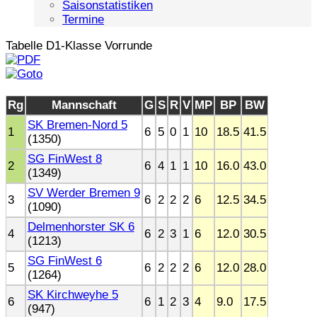
Saisonstatistiken
Termine
Tabelle D1-Klasse Vorrunde
Rg
Mannschaft
G
S
R
V
MP
BP
BW
SK Bremen-Nord 5
1
6
5
0
1
10
18.5
41.5
(1350)
SG FinWest 8
2
6
4
1
1
10
16.0
43.0
(1349)
SV Werder Bremen 9
3
6
2
2
2
6
12.5
34.5
(1090)
Delmenhorster SK 6
4
6
2
3
1
6
12.0
30.5
(1213)
SG FinWest 6
5
6
2
2
2
6
12.0
28.0
(1264)
SK Kirchweyhe 5
6
6
1
2
3
4
9.0
17.5
(947)