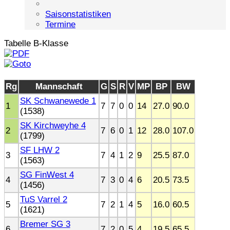
Saisonstatistiken
Termine
Tabelle B-Klasse
Rg
Mannschaft
G
S
R
V
MP
BP
BW
SK Schwanewede 1
1
7
7
0
0
14
27.0
90.0
(1538)
SK Kirchweyhe 4
2
7
6
0
1
12
28.0
107.0
(1799)
SF LHW 2
3
7
4
1
2
9
25.5
87.0
(1563)
SG FinWest 4
4
7
3
0
4
6
20.5
73.5
(1456)
TuS Varrel 2
5
7
2
1
4
5
16.0
60.5
(1621)
Bremer SG 3
6
7
2
0
5
4
19.5
65.5