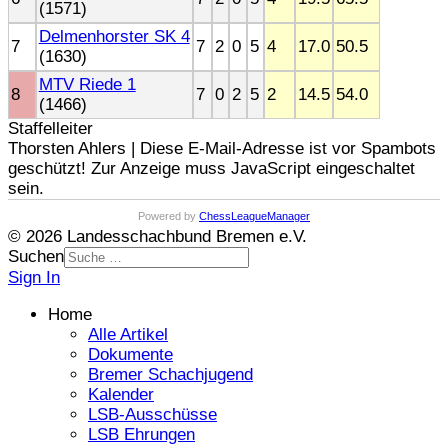
(1571)
Delmenhorster SK 4
7
7
2
0
5
4
17.0
50.5
(1630)
MTV Riede 1
8
7
0
2
5
2
14.5
54.0
(1466)
Staffelleiter
Thorsten Ahlers |
Diese E-Mail-Adresse ist vor Spambots
geschützt! Zur Anzeige muss JavaScript eingeschaltet
sein.
Powered by
ChessLeagueManager
© 2026 Landesschachbund Bremen e.V.
Suchen
Sign In
Home
Alle Artikel
Dokumente
Bremer Schachjugend
Kalender
LSB-Ausschüsse
LSB Ehrungen