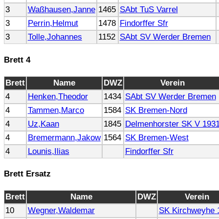
3
Waßhausen,Janne
1465
SAbt TuS Varrel
3
Perrin,Helmut
1478
Findorffer Sfr
3
Tolle,Johannes
1152
SAbt SV Werder Bremen
Brett 4
Brett
Name
DWZ
Verein
4
Henken,Theodor
1434
SAbt SV Werder Bremen
4
Tammen,Marco
1584
SK Bremen-Nord
4
Uz,Kaan
1845
Delmenhorster SK V 193
4
Bremermann,Jakow
1564
SK Bremen-West
4
Lounis,Ilias
Findorffer Sfr
Brett Ersatz
Brett
Name
DWZ
Verein
10
Wegner,Waldemar
SK Kirchweyhe 