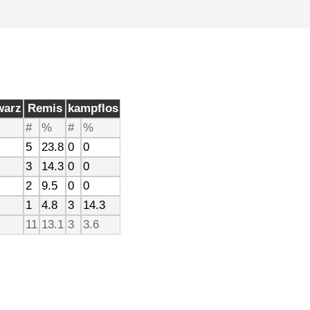
warz
Remis
kampflos
#
%
#
%
5
23.8
0
0
3
14.3
0
0
2
9.5
0
0
1
4.8
3
14.3
11
13.1
3
3.6