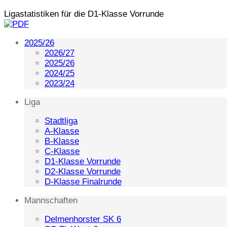
Ligastatistiken für die D1-Klasse Vorrunde
2025/26
2026/27
2025/26
2024/25
2023/24
Liga
Stadtliga
A-Klasse
B-Klasse
C-Klasse
D1-Klasse Vorrunde
D2-Klasse Vorrunde
D-Klasse Finalrunde
Mannschaften
Delmenhorster SK 6