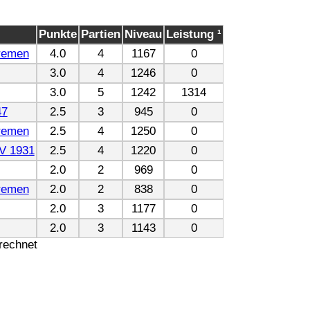
Punkte
Partien
Niveau
Leistung ¹
remen
4.0
4
1167
0
3.0
4
1246
0
3.0
5
1242
1314
47
2.5
3
945
0
remen
2.5
4
1250
0
V 1931
2.5
4
1220
0
2.0
2
969
0
remen
2.0
2
838
0
2.0
3
1177
0
2.0
3
1143
0
erechnet