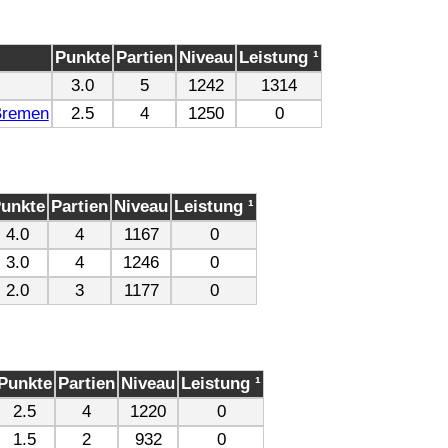
Punkte
Partien
Niveau
Leistung ¹
3.0
5
1242
1314
Bremen
2.5
4
1250
0
unkte
Partien
Niveau
Leistung ¹
4.0
4
1167
0
3.0
4
1246
0
2.0
3
1177
0
Punkte
Partien
Niveau
Leistung ¹
2.5
4
1220
0
1.5
2
932
0