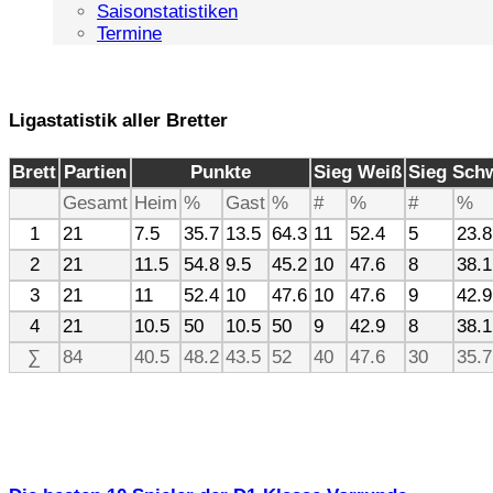
Saisonstatistiken
Termine
Ligastatistik aller Bretter
Brett
Partien
Punkte
Sieg Weiß
Sieg Sch
Gesamt
Heim
%
Gast
%
#
%
#
%
1
21
7.5
35.7
13.5
64.3
11
52.4
5
23.8
2
21
11.5
54.8
9.5
45.2
10
47.6
8
38.1
3
21
11
52.4
10
47.6
10
47.6
9
42.9
4
21
10.5
50
10.5
50
9
42.9
8
38.1
∑
84
40.5
48.2
43.5
52
40
47.6
30
35.7