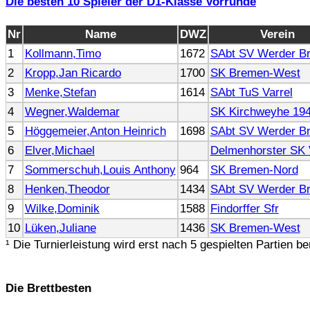
Die besten 10 Spieler der D1-Klasse Vorrunde
Nr
Name
DWZ
Verein
1
Kollmann,Timo
1672
SAbt SV Werder B
2
Kropp,Jan Ricardo
1700
SK Bremen-West
3
Menke,Stefan
1614
SAbt TuS Varrel
4
Wegner,Waldemar
SK Kirchweyhe 19
5
Höggemeier,Anton Heinrich
1698
SAbt SV Werder B
6
Elver,Michael
Delmenhorster SK 
7
Sommerschuh,Louis Anthony
964
SK Bremen-Nord
8
Henken,Theodor
1434
SAbt SV Werder B
9
Wilke,Dominik
1588
Findorffer Sfr
10
Lüken,Juliane
1436
SK Bremen-West
¹ Die Turnierleistung wird erst nach 5 gespielten Partien b
Die Brettbesten