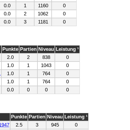
0.0
1
1160
0
0.0
2
1062
0
0.0
3
1181
0
Punkte
Partien
Niveau
Leistung ¹
2.0
2
838
0
1.0
1
1043
0
1
1.0
1
764
0
1.0
1
764
0
0.0
0
0
0
Punkte
Partien
Niveau
Leistung ¹
1947
2.5
3
945
0