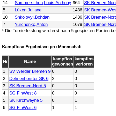
14
Sommerschuh,Louis Anthony
964
SK Bremen-Nor
5
Lüken,Juliane
1436
SK Bremen-Wes
10
Shkolovyi,Bohdan
1436
SK Bremen-Nor
7
Yurchenko,Anton
1678
SK Bremen-Nor
¹ Die Turnierleistung wird erst nach 5 gespielten Partien b
Kampflose Ergebnisse pro Mannschaft
kampflos
kampflos
Nr
Name
gewonnen
verloren
1
SV Werder Bremen 9
0
0
2
Delmenhorster SK 6
2
0
3
SK Bremen-Nord 5
0
0
4
SG FinWest 8
0
0
5
SK Kirchweyhe 5
0
1
6
SG FinWest 6
1
1