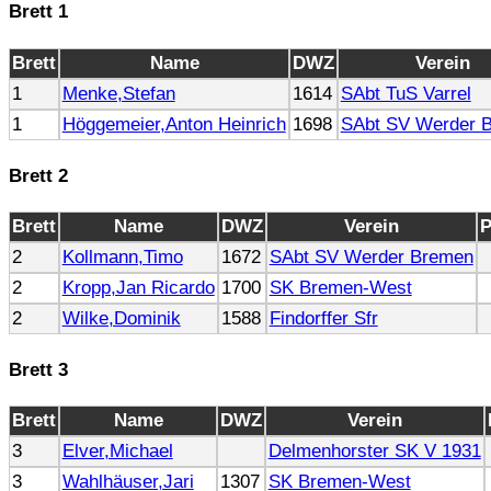
Brett 1
Brett
Name
DWZ
Verein
1
Menke,Stefan
1614
SAbt TuS Varrel
1
Höggemeier,Anton Heinrich
1698
SAbt SV Werder 
Brett 2
Brett
Name
DWZ
Verein
P
2
Kollmann,Timo
1672
SAbt SV Werder Bremen
2
Kropp,Jan Ricardo
1700
SK Bremen-West
2
Wilke,Dominik
1588
Findorffer Sfr
Brett 3
Brett
Name
DWZ
Verein
3
Elver,Michael
Delmenhorster SK V 1931
3
Wahlhäuser,Jari
1307
SK Bremen-West