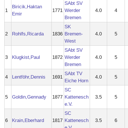
SAbt SV
Biricik,Haktan
1
1771
Werder
4.0
4
Emir
Bremen
SK
2
Rohlfs,Ricarda
1836
Bremen-
4.0
5
West
SAbt SV
3
Klugkist,Paul
1872
Werder
4.0
5
Bremen
SAbt TV
4
Lentföhr,Dennis
1691
4.0
5
Eiche Horn
SC
5
Goldin,Gennady
1877
Kattenesch
3.5
5
e.V.
SC
6
Krain,Eberhard
1817
Kattenesch
3.5
6
e.V.