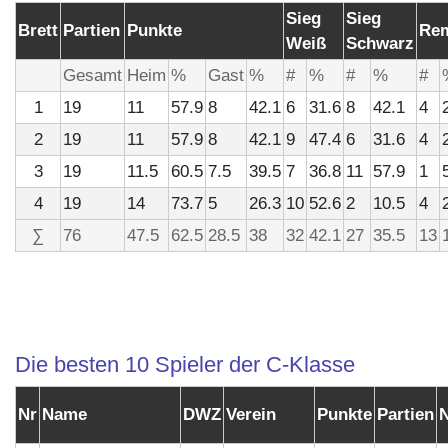
Sieg
Sieg
Brett
Partien
Punkte
Re
Weiß
Schwarz
Gesamt
Heim
%
Gast
%
#
%
#
%
#
1
19
11
57.9
8
42.1
6
31.6
8
42.1
4
2
19
11
57.9
8
42.1
9
47.4
6
31.6
4
3
19
11.5
60.5
7.5
39.5
7
36.8
11
57.9
1
4
19
14
73.7
5
26.3
10
52.6
2
10.5
4
∑
76
47.5
62.5
28.5
38
32
42.1
27
35.5
13
Die besten 10 Spieler der C-Klasse
Nr
Name
DWZ
Verein
Punkte
Partien
N