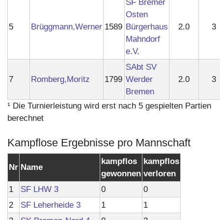
SF Bremer
Osten
5
Brüggmann,Werner
1589
Bürgerhaus
2.0
3
Mahndorf
e.V.
SAbt SV
7
Romberg,Moritz
1799
Werder
2.0
3
Bremen
¹ Die Turnierleistung wird erst nach 5 gespielten Partien
berechnet
Kampflose Ergebnisse pro Mannschaft
kampflos
kampflos
Nr
Name
gewonnen
verloren
1
SF LHW 3
0
0
2
SF Leherheide 3
1
1