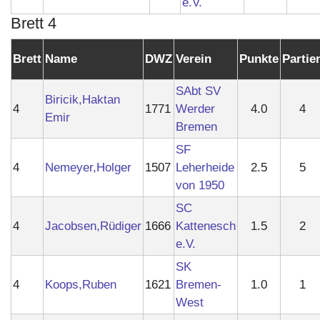
e.V.
Brett 4
Brett
Name
DWZ
Verein
Punkte
Partie
SAbt SV
Biricik,Haktan
4
1771
Werder
4.0
4
Emir
Bremen
SF
4
Nemeyer,Holger
1507
Leherheide
2.5
5
von 1950
SC
4
Jacobsen,Rüdiger
1666
Kattenesch
1.5
2
e.V.
SK
4
Koops,Ruben
1621
Bremen-
1.0
1
West