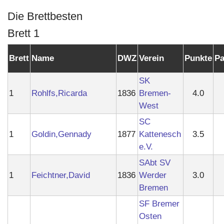
Die Brettbesten
Brett 1
Brett
Name
DWZ
Verein
Punkte
Pa
SK
1
Rohlfs,Ricarda
1836
Bremen-
4.0
West
SC
1
Goldin,Gennady
1877
Kattenesch
3.5
e.V.
SAbt SV
1
Feichtner,David
1836
Werder
3.0
Bremen
SF Bremer
Osten