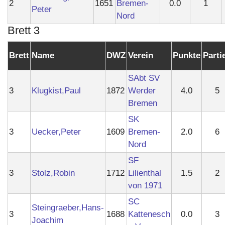
2
1651
Bremen-
0.0
1
Peter
Nord
Brett 3
Brett
Name
DWZ
Verein
Punkte
Parti
SAbt SV
3
Klugkist,Paul
1872
Werder
4.0
5
Bremen
SK
3
Uecker,Peter
1609
Bremen-
2.0
6
Nord
SF
3
Stolz,Robin
1712
Lilienthal
1.5
2
von 1971
SC
Steingraeber,Hans-
3
1688
Kattenesch
0.0
3
Joachim