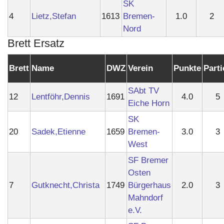
SK
4
Lietz,Stefan
1613
Bremen-
1.0
2
Nord
Brett Ersatz
Brett
Name
DWZ
Verein
Punkte
Parti
SAbt TV
12
Lentföhr,Dennis
1691
4.0
5
Eiche Horn
SK
20
Sadek,Etienne
1659
Bremen-
3.0
3
West
SF Bremer
Osten
7
Gutknecht,Christa
1749
Bürgerhaus
2.0
3
Mahndorf
e.V.