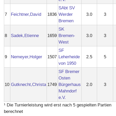
SAbt SV
7
Feichtner,David
1836
Werder
3.0
3
Bremen
SK
8
Sadek,Etienne
1659
Bremen-
3.0
3
West
SF
9
Nemeyer,Holger
1507
Leherheide
2.5
5
von 1950
SF Bremer
Osten
10
Gutknecht,Christa
1749
Bürgerhaus
2.0
3
Mahndorf
e.V.
¹ Die Turnierleistung wird erst nach 5 gespielten Partien
berechnet