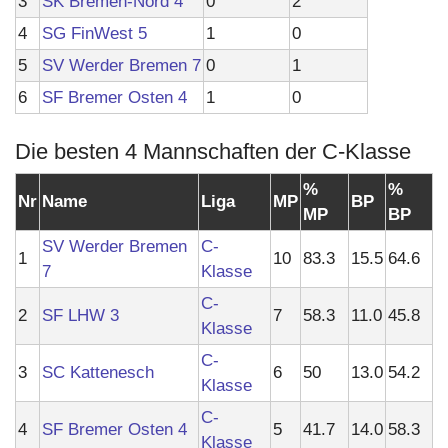
3
SK Bremen-Nord 4
0
2
4
SG FinWest 5
1
0
5
SV Werder Bremen 7
0
1
6
SF Bremer Osten 4
1
0
Die besten 4 Mannschaften der C-Klasse
%
%
Nr
Name
Liga
MP
BP
MP
BP
SV Werder Bremen
C-
1
10
83.3
15.5
64.6
7
Klasse
C-
2
SF LHW 3
7
58.3
11.0
45.8
Klasse
C-
3
SC Kattenesch
6
50
13.0
54.2
Klasse
C-
4
SF Bremer Osten 4
5
41.7
14.0
58.3
Klasse