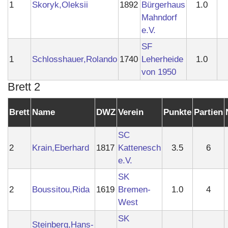
1
Skoryk,Oleksii
1892
Bürgerhaus
1.0
Mahndorf
e.V.
SF
1
Schlosshauer,Rolando
1740
Leherheide
1.0
von 1950
Brett 2
Brett
Name
DWZ
Verein
Punkte
Partien
SC
2
Krain,Eberhard
1817
Kattenesch
3.5
6
e.V.
SK
2
Boussitou,Rida
1619
Bremen-
1.0
4
West
SK
Steinberg,Hans-