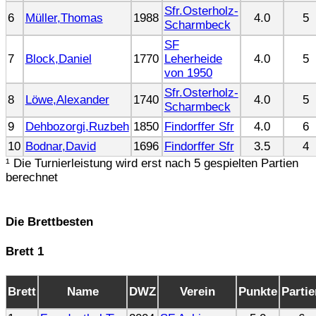
Sfr.Osterholz-
6
Müller,Thomas
1988
4.0
5
Scharmbeck
SF
7
Block,Daniel
1770
Leherheide
4.0
5
von 1950
Sfr.Osterholz-
8
Löwe,Alexander
1740
4.0
5
Scharmbeck
9
Dehbozorgi,Ruzbeh
1850
Findorffer Sfr
4.0
6
10
Bodnar,David
1696
Findorffer Sfr
3.5
4
¹ Die Turnierleistung wird erst nach 5 gespielten Partien
berechnet
Die Brettbesten
Brett 1
Brett
Name
DWZ
Verein
Punkte
Partie