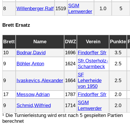
SGM
8
Willenberger,Ralf
1519
1.0
5
Lemwerder
Brett Ersatz
Brett
Name
DWZ
Verein
Punkte
10
Bodnar,David
1696
Findorffer Sfr
3.5
Sfr.Osterholz-
9
Böhler,Anton
1624
2.5
Scharmbeck
SF
9
Ivaskevics,Alexander
1664
Leherheide
2.5
von 1950
17
Messow,Adrian
1787
Findorffer Sfr
2.0
SGM
9
Schmid,Wilfried
1714
2.0
Lemwerder
¹ Die Turnierleistung wird erst nach 5 gespielten Partien
berechnet