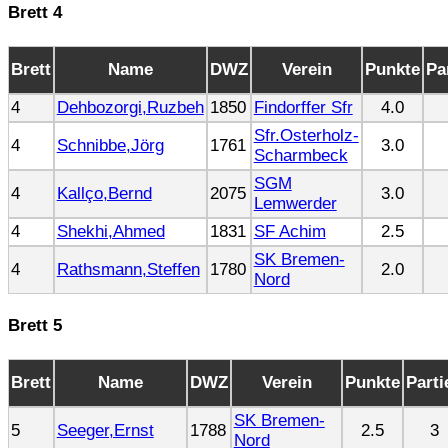
Brett 4
Brett
Name
DWZ
Verein
Punkte
Pa
4
Dehbozorgi,Ruzbeh
1850
Findorffer Sfr
4.0
Sfr.Osterholz-
4
Schnibbe,Jörg
1761
3.0
Scharmbeck
SGM
4
Kallço,Bernd
2075
3.0
Lemwerder
4
Shekhi,Ahmed
1831
SF Achim
2.5
SK Bremen-
4
Rathsmann,Steffen
1780
2.0
Nord
Brett 5
Brett
Name
DWZ
Verein
Punkte
Parti
SK Bremen-
5
Seeger,Ernst
1788
2.5
3
Nord