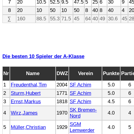
7
20
10.5
52.5
9.5
47.5
5
25
6
30
9
4
8
20
10
50
10
50
8
40
8
40
4
2
∑
160
88.5
55.3
71.5
45
64
40
49
30.6
45
28
Die besten 10 Spieler der A-Klasse
Nr
Name
DWZ
Verein
Punkte
Parti
1
Freudenthal,Tim
2004
SF Achim
5.0
6
2
Sturm,Hubert
1771
SF Achim
5.0
6
3
Ernst,Markus
1818
SF Achim
4.5
6
SK Bremen-
4
Wirz,James
1970
4.0
4
Nord
SGM
5
Müller,Christian
1929
4.0
5
Lemwerder