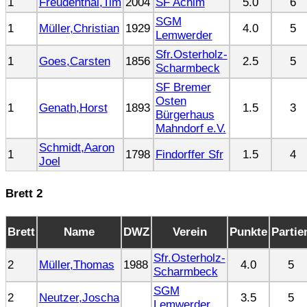
1
Freudenthal,Tim
2004
SF Achim
5.0
6
SGM
1
Müller,Christian
1929
4.0
5
Lemwerder
Sfr.Osterholz-
1
Goes,Carsten
1856
2.5
5
Scharmbeck
SF Bremer
Osten
1
Genath,Horst
1893
1.5
3
Bürgerhaus
Mahndorf e.V.
Schmidt,Aaron
1
1798
Findorffer Sfr
1.5
4
Joel
Brett 2
Brett
Name
DWZ
Verein
Punkte
Partie
Sfr.Osterholz-
2
Müller,Thomas
1988
4.0
5
Scharmbeck
SGM
2
Neutzer,Joscha
3.5
5
Lemwerder