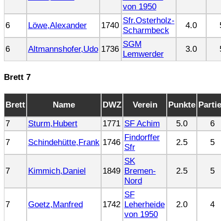
von 1950
Sfr.Osterholz-
6
Löwe,Alexander
1740
4.0
Scharmbeck
SGM
6
Altmannshofer,Udo
1736
3.0
Lemwerder
Brett 7
Brett
Name
DWZ
Verein
Punkte
Parti
7
Sturm,Hubert
1771
SF Achim
5.0
6
Findorffer
7
Schindehütte,Frank
1746
2.5
5
Sfr
SK
7
Kimmich,Daniel
1849
Bremen-
2.5
5
Nord
SF
7
Goetz,Manfred
1742
Leherheide
2.0
4
von 1950