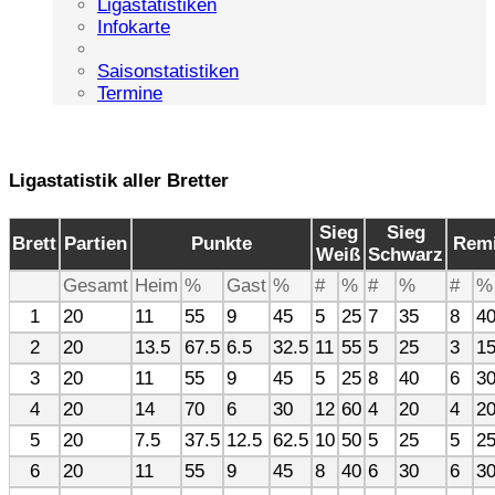
Ligastatistiken
Infokarte
Saisonstatistiken
Termine
Ligastatistik aller Bretter
Sieg
Sieg
Brett
Partien
Punkte
Rem
Weiß
Schwarz
Gesamt
Heim
%
Gast
%
#
%
#
%
#
%
1
20
11
55
9
45
5
25
7
35
8
4
2
20
13.5
67.5
6.5
32.5
11
55
5
25
3
1
3
20
11
55
9
45
5
25
8
40
6
3
4
20
14
70
6
30
12
60
4
20
4
2
5
20
7.5
37.5
12.5
62.5
10
50
5
25
5
2
6
20
11
55
9
45
8
40
6
30
6
3