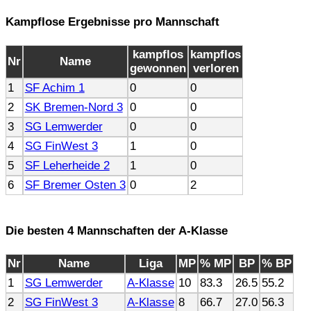
Kampflose Ergebnisse pro Mannschaft
kampflos
kampflos
Nr
Name
gewonnen
verloren
1
SF Achim 1
0
0
2
SK Bremen-Nord 3
0
0
3
SG Lemwerder
0
0
4
SG FinWest 3
1
0
5
SF Leherheide 2
1
0
6
SF Bremer Osten 3
0
2
Die besten 4 Mannschaften der A-Klasse
Nr
Name
Liga
MP
% MP
BP
% BP
1
SG Lemwerder
A-Klasse
10
83.3
26.5
55.2
2
SG FinWest 3
A-Klasse
8
66.7
27.0
56.3