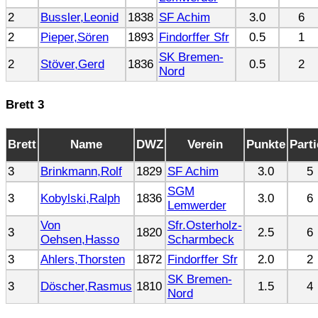
2
Bussler,Leonid
1838
SF Achim
3.0
6
2
Pieper,Sören
1893
Findorffer Sfr
0.5
1
SK Bremen-
2
Stöver,Gerd
1836
0.5
2
Nord
Brett 3
Brett
Name
DWZ
Verein
Punkte
Part
3
Brinkmann,Rolf
1829
SF Achim
3.0
5
SGM
3
Kobylski,Ralph
1836
3.0
6
Lemwerder
Von
Sfr.Osterholz-
3
1820
2.5
6
Oehsen,Hasso
Scharmbeck
3
Ahlers,Thorsten
1872
Findorffer Sfr
2.0
2
SK Bremen-
3
Döscher,Rasmus
1810
1.5
4
Nord