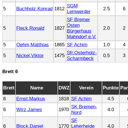
SGM
5
Buchholz,Konrad
1812
2.5
6
Lemwerder
SF Bremer
Osten
5
Fleck,Ronald
1827
2.0
2
Bürgerhaus
Mahndorf e.V.
5
Oehm,Matthias
1865
SF Achim
1.0
4
Sfr.Osterholz-
5
Nickel,Viktor
1475
0.5
3
Scharmbeck
Brett 6
Brett
Name
DWZ
Verein
Punkte
Par
6
Ernst,Markus
1818
SF Achim
4.5
SK Bremen-
6
Wirz,James
1970
4.0
Nord
SF
6
Block,Daniel
1770
Leherheide
4.0