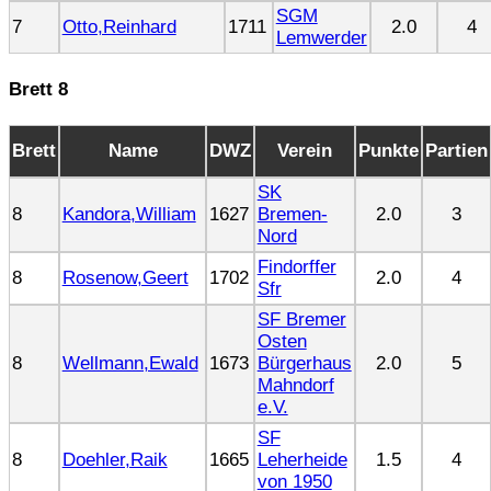
SGM
7
Otto,Reinhard
1711
2.0
4
Lemwerder
Brett 8
Brett
Name
DWZ
Verein
Punkte
Partien
SK
8
Kandora,William
1627
Bremen-
2.0
3
Nord
Findorffer
8
Rosenow,Geert
1702
2.0
4
Sfr
SF Bremer
Osten
8
Wellmann,Ewald
1673
Bürgerhaus
2.0
5
Mahndorf
e.V.
SF
8
Doehler,Raik
1665
Leherheide
1.5
4
von 1950