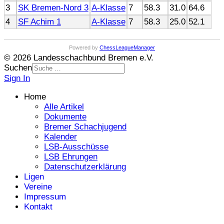
3
SK Bremen-Nord 3
A-Klasse
7
58.3
31.0
64.6
4
SF Achim 1
A-Klasse
7
58.3
25.0
52.1
Powered by
ChessLeagueManager
© 2026 Landesschachbund Bremen e.V.
Suchen
Sign In
Home
Alle Artikel
Dokumente
Bremer Schachjugend
Kalender
LSB-Ausschüsse
LSB Ehrungen
Datenschutzerklärung
Ligen
Vereine
Impressum
Kontakt