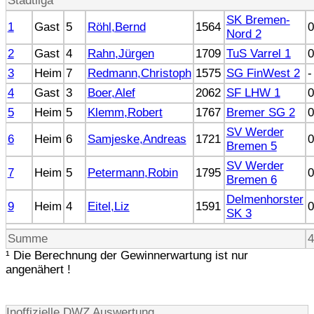
Stadtliga
SK Bremen-
1
Gast
5
Röhl,Bernd
1564
0
Nord 2
2
Gast
4
Rahn,Jürgen
1709
TuS Varrel 1
0
3
Heim
7
Redmann,Christoph
1575
SG FinWest 2
-
4
Gast
3
Boer,Alef
2062
SF LHW 1
0
5
Heim
5
Klemm,Robert
1767
Bremer SG 2
0
SV Werder
6
Heim
6
Samjeske,Andreas
1721
0
Bremen 5
SV Werder
7
Heim
5
Petermann,Robin
1795
0
Bremen 6
Delmenhorster
9
Heim
4
Eitel,Liz
1591
0
SK 3
Summe
4
¹ Die Berechnung der Gewinnerwartung ist nur
angenähert !
Inoffizielle DWZ Auswertung