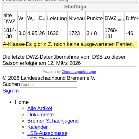
Stadtliga
alte
W
E
DWZ
W
Leistung
Niveau
Punkte
Diffe
e
F
neu
DWZ
1814-
1768-
3.0
4.95
26
1636
1723
3 / 8
-46
130
131
A-Klasse-Es gibt z.Z. noch keine ausgewerteten Partien.
Die letzte DWZ-Datenübernahme vom DSB zu dieser
Saison erfolgte am 12. März 2026
Powered by
ChessLeagueManager
© 2026 Landesschachbund Bremen e.V.
Suchen
Sign In
Home
Alle Artikel
Dokumente
Bremer Schachjugend
Kalender
LSB-Ausschüsse