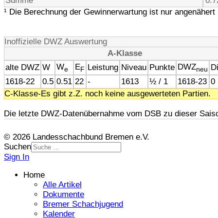
Summe
0.7
¹ Die Berechnung der Gewinnerwartung ist nur angenähert 
Inoffizielle DWZ Auswertung
A-Klasse
W
E
DWZ
alte DWZ
W
Leistung
Niveau
Punkte
Di
e
F
neu
1618-22
0.5
0.51
22
-
1613
½ / 1
1618-23
0
C-Klasse-Es gibt z.Z. noch keine ausgewerteten Partien.
Die letzte DWZ-Datenübernahme vom DSB zu dieser Saiso
© 2026 Landesschachbund Bremen e.V.
Suchen
Sign In
Home
Alle Artikel
Dokumente
Bremer Schachjugend
Kalender