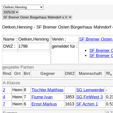
Oetken,Henning - SF Bremer Osten Bürgerhaus Mahndorf 
Name :
Oetken,Henning
Verein :
SF Bremer Osten 
DWZ :
1798
gemeldet für :
SF Bremer 
SF Bremer 
gespielte Partien
W
Rnd
Ort
Brt
Gegner
DWZ
Mannschaft
e
A-Klasse
2
Heim
8
Tischler,Matthias
SG Lemwerder
-
4
Heim
7
Fiume,Ivan
1853
SG FinWest 3
0.2
7
Heim
6
Ernst,Markus
1613
SF Achim 1
0.5