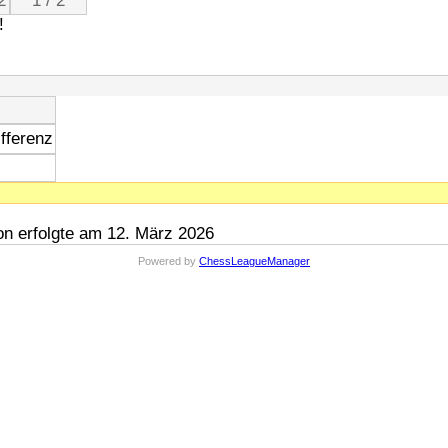
2
1 / 2
!
fferenz
n erfolgte am 12. März 2026
Powered by
ChessLeagueManager