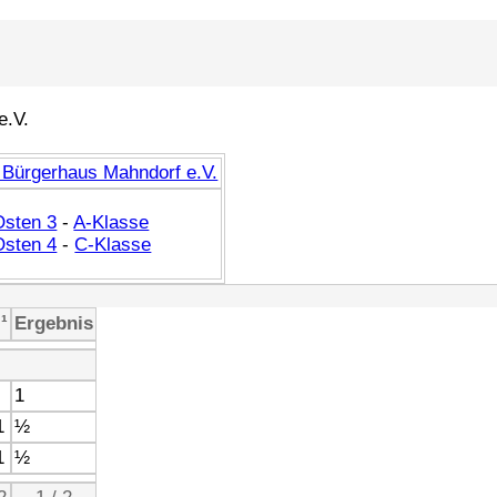
e.V.
Bürgerhaus Mahndorf e.V.
Osten 3
-
A-Klasse
Osten 4
-
C-Klasse
¹
Ergebnis
1
1
½
1
½