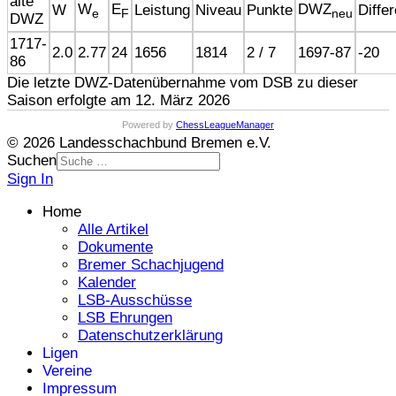
alte
W
E
DWZ
W
Leistung
Niveau
Punkte
Diffe
e
F
neu
DWZ
1717-
2.0
2.77
24
1656
1814
2 / 7
1697-87
-20
86
Die letzte DWZ-Datenübernahme vom DSB zu dieser
Saison erfolgte am 12. März 2026
Powered by
ChessLeagueManager
© 2026 Landesschachbund Bremen e.V.
Suchen
Sign In
Home
Alle Artikel
Dokumente
Bremer Schachjugend
Kalender
LSB-Ausschüsse
LSB Ehrungen
Datenschutzerklärung
Ligen
Vereine
Impressum