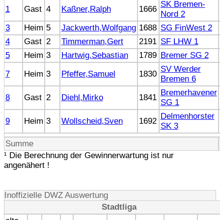
SK Bremen-
1
Gast
4
Kaßner,Ralph
1666
Nord 2
3
Heim
5
Jackwerth,Wolfgang
1688
SG FinWest 2
4
Gast
2
Timmerman,Gert
2191
SF LHW 1
5
Heim
3
Hartwig,Sebastian
1789
Bremer SG 2
SV Werder
7
Heim
3
Pfeffer,Samuel
1830
Bremen 6
Bremerhavener
8
Gast
2
Diehl,Mirko
1841
SG 1
Delmenhorster
9
Heim
3
Wollscheid,Sven
1692
SK 3
Summe
¹ Die Berechnung der Gewinnerwartung ist nur
angenähert !
Inoffizielle DWZ Auswertung
Stadtliga