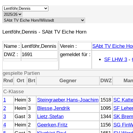
Lentföhr,Dennis - SAbt TV Eiche Horn
Name :
Lentföhr,Dennis
Verein :
SAbt TV Eiche Ho
DWZ :
1691
gemeldet für :
SF LHW 3
-
gespielte Partien
Rnd
Ort
Brt
Gegner
DWZ
Man
C-Klasse
1
Heim
3
Steingraeber,Hans-Joachim
1518
SC Katt
2
Heim
3
Blesse,Jendrik
1095
SF Leher
3
Gast
3
Lietz,Stefan
1344
SK Brem
4
Heim
2
Geerken,Fritz
1156
SG FinW