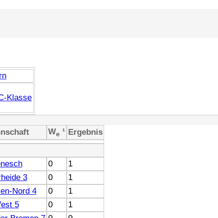
rn
C-Klasse
W
¹
nschaft
Ergebnis
e
enesch
0
1
heide 3
0
1
en-Nord 4
0
1
est 5
0
1