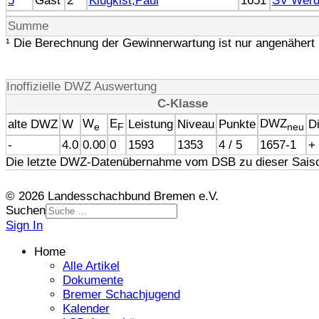
5
Gast
2
Klugkist,Paul
1651
SV Werd
Summe
¹ Die Berechnung der Gewinnerwartung ist nur angenähert 
Inoffizielle DWZ Auswertung
C-Klasse
W
E
DWZ
alte DWZ
W
Leistung
Niveau
Punkte
Di
e
F
neu
-
4.0
0.00
0
1593
1353
4 / 5
1657-1
+
Die letzte DWZ-Datenübernahme vom DSB zu dieser Saiso
© 2026 Landesschachbund Bremen e.V.
Suchen
Sign In
Home
Alle Artikel
Dokumente
Bremer Schachjugend
Kalender