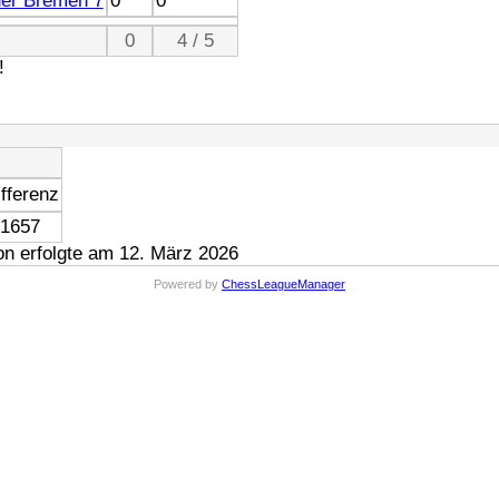
er Bremen 7
0
0
0
4 / 5
!
fferenz
 1657
n erfolgte am 12. März 2026
Powered by
ChessLeagueManager