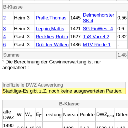
B-Klasse
Delmenhorster
2
Heim
3
Pralle,Thomas
1445
0.56
SK 4
3
Heim
3
Leppin,Mattis
1421
SG FinWest 4
0.6
4
Gast
3
Recklies,Robin
1627
TuS Varrel 2
0.32
6
Gast
3
Drücker,Wilken
1486
MTV Riede 1
-
Summe
1.48
¹ Die Berechnung der Gewinnerwartung ist nur
angenähert !
Inoffizielle DWZ Auswertung
Stadtliga-Es gibt z.Z. noch keine ausgewerteten Partien.
B-Klasse
alte
W
E
DWZ
W
Leistung
Niveau
Punkte
Diffe
e
F
neu
DWZ
1490-