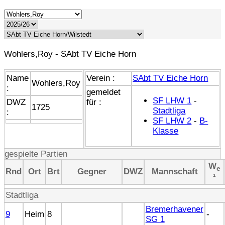
Wohlers,Roy - SAbt TV Eiche Horn
Name
Verein :
SAbt TV Eiche Horn
Wohlers,Roy
:
gemeldet
SF LHW 1
-
DWZ
für :
1725
Stadtliga
:
SF LHW 2
-
B-
Klasse
gespielte Partien
W
e
Rnd
Ort
Brt
Gegner
DWZ
Mannschaft
¹
Stadtliga
Bremerhavener
9
Heim
8
-
SG 1