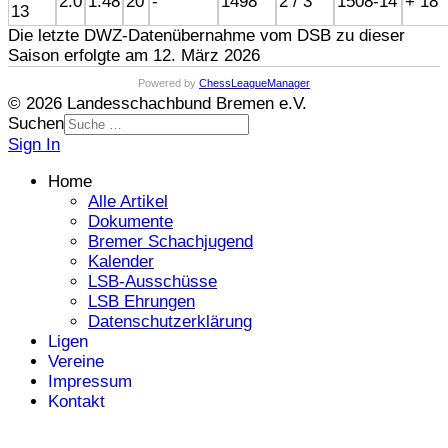
2.0
1.48
20
-
1498
2 / 3
1508-14
+ 18
13
Die letzte DWZ-Datenübernahme vom DSB zu dieser
Saison erfolgte am 12. März 2026
Powered by
ChessLeagueManager
© 2026 Landesschachbund Bremen e.V.
Suchen
Sign In
Home
Alle Artikel
Dokumente
Bremer Schachjugend
Kalender
LSB-Ausschüsse
LSB Ehrungen
Datenschutzerklärung
Ligen
Vereine
Impressum
Kontakt